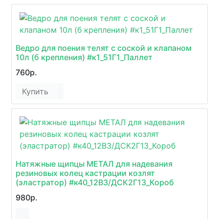
Ведро для поения телят с соской и клапаном
10л (б крепления) #к1_51Г1_Паллет
760р.
Купить
Натяжные щипцы МЕТАЛ для надевания
резиновых колец кастрации козлят
(эластратор) #к40_12В3/ДСК2Г13_Короб
980р.