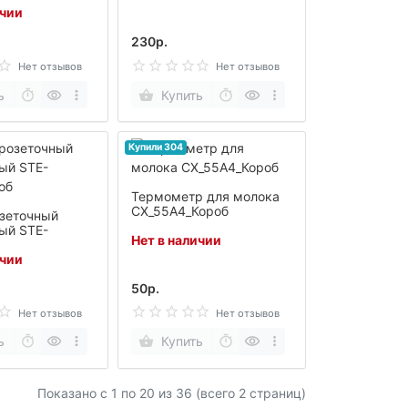
ичии
ый датчик,
с.t° за
230р.
4_Короб
Нет отзывов
Нет отзывов
ь
Купить
Купили 304
Термометр для молока
СХ_55А4_Короб
зеточный
ый STE-
Нет в наличии
об
ичии
50р.
Нет отзывов
Нет отзывов
ь
Купить
Показано с 1 по
20
из 36 (всего 2 страниц)