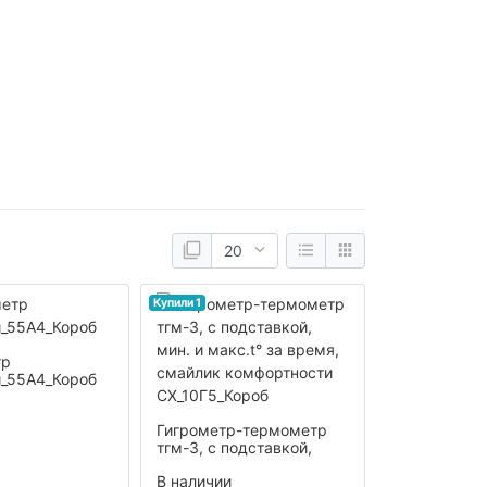
Купили 1
тр
_55А4_Короб
Гигрометр-термометр
тгм-3, с подставкой,
мин. и макс.t° за время,
В наличии
смайлик комфортности