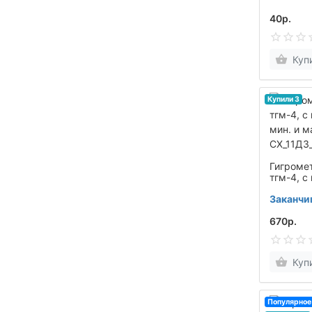
40р.
Куп
Купили 3
Гигроме
тгм-4, с
мин. и м
Заканчи
СХ_11Д3
670р.
Куп
Популярное