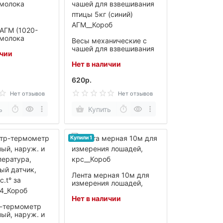
АГМ (1020-
 молока
Весы механические с
чашей для взвешивания
ичии
птицы 5кг (синий)
Нет в наличии
АГМ__Короб
620р.
Нет отзывов
Нет отзывов
ь
Купить
Купили 1
Лента мерная 10м для
измерения лошадей,
крс__Короб
Нет в наличии
р-термометр
ный, наруж. и
пература,