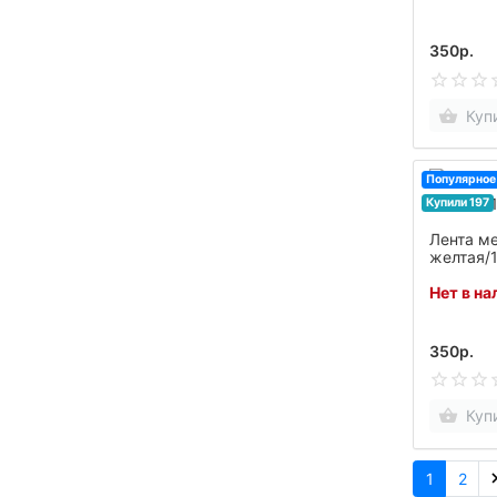
350р.
Куп
Популярное
Купили 197
Лента м
желтая/
к30
Нет в на
350р.
Куп
1
2