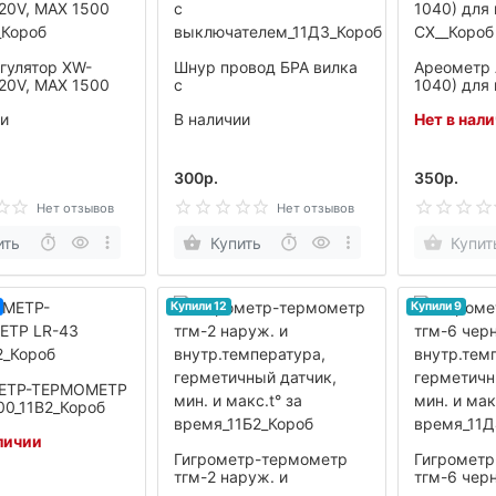
гулятор XW-
Шнур провод БРА вилка
Ареометр 
20V, MAX 1500
с
1040) для
_Короб
выключателем_11Д3_Кор
СХ__Короб
ии
В наличии
Нет в нал
об
300р.
350р.
Нет отзывов
Нет отзывов
ить
Купить
Купит
Купили 12
Купили 9
ЕТР-ТЕРМОМЕТР
00_11В2_Короб
личии
Гигрометр-термометр
Гигромет
тгм-2 наруж. и
тгм-6 чер
внутр.температура,
внутр.тем