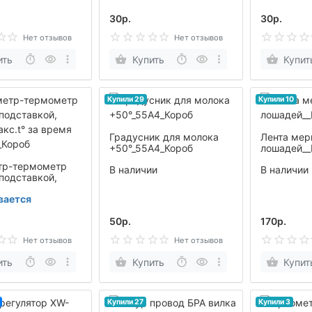
30р.
30р.
Нет отзывов
Нет отзывов
ить
Купить
Купит
Купили 29
Купили 10
Градусник для молока
Лента мер
+50°_55А4_Короб
лошадей__
тр-термометр
В наличии
В наличии
 подставкой,
акс.t° за время
вается
_Короб
50р.
170р.
Нет отзывов
Нет отзывов
ить
Купить
Купит
Купили 27
Купили 3