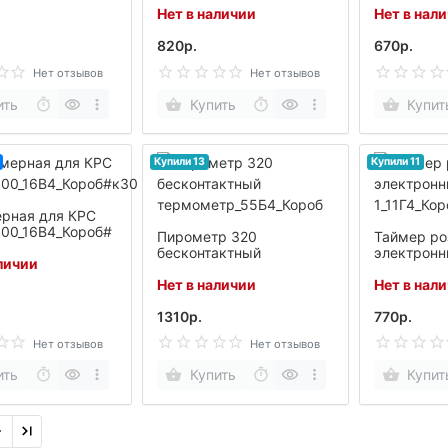
Нет в наличии
Нет в нал
герметичный датчик,
герметичн
мин. и макс.t° за
мин. и мак
820р.
670р.
время_11Б2_Короб
время_11Д
Нет отзывов
Нет отзывов
ить
Купить
Купит
Купили 13
Купили 11
ерная для КРС
100_16В4_Короб#
Пирометр 320
Таймер ро
бесконтактный
электронн
личии
термометр_55Б4_Короб
1_11Г4_Кор
Нет в наличии
Нет в нал
1310р.
770р.
Нет отзывов
Нет отзывов
ить
Купить
Купит