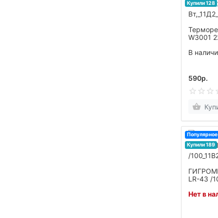
Купили 128
Терморе
W3001 2
Вт,_11Д2
В налич
590р.
Куп
Популярное
Купили 189
ГИГРОМ
LR-43 /1
Нет в на