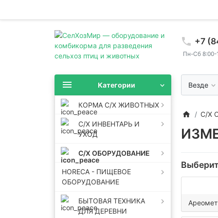
+7 (8
Пн-Сб 8:00-1
Категории
Везде
КОРМА С/Х ЖИВОТНЫХ
С/Х
С/Х ИНВЕНТАРЬ И
ИЗМ
УХОД
Refresh this page
С/Х ОБОРУДОВАНИЕ
Выберит
HORECA - ПИЩЕВОЕ
Параметры
ОБОРУДОВАНИЕ
Цена
:
30
-
3380
р.
БЫТОВАЯ ТЕХНИКА
Ареомет
ДЛЯ ДЕРЕВНИ
Производитель