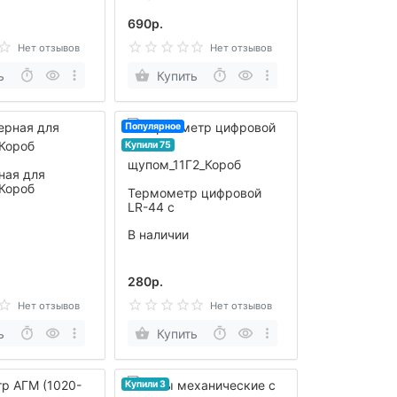
СХ_10Г5_Короб
690р.
Нет отзывов
Нет отзывов
ь
Купить
Популярное
Купили 75
ная для
Короб
Термометр цифровой
LR-44 с
щупом_11Г2_Короб
В наличии
280р.
Нет отзывов
Нет отзывов
ь
Купить
Купили 3