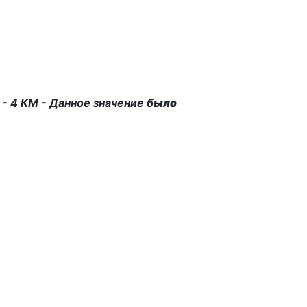
- 4
КМ - Данное значение б
ыло