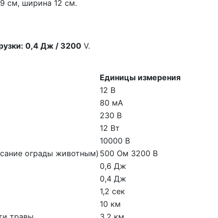
9 см, ширина 12 см.
рузки: 0,4 Дж / 3200
V.
Единицы измерения
12 В
80 мА
230 В
12 Вт
10000 В
асание ограды животным)
500 Ом 3200 В
0,6 Дж
0,4 Дж
1,2 сек
10 км
ти травы
3,2 км