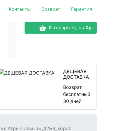
Контакты
Возврат
Гарантия
0
товар(ов),
на
0р.
ДЕЩЕВАЯ
ДОСТАВКА
Возврат
бесплатный
30 дней
астух Агри Польша=_42Б3_Короб