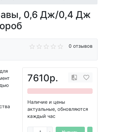
равы, 0,6 Дж/0,4 Дж
Короб
0 отзывов
 для
7610р.
мент
одью
Наличие и цены
ства
актуальные, обновляются
каждый час