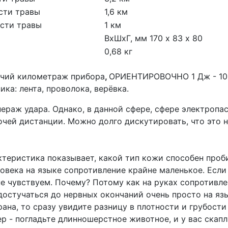
сти травы
1,6 км
ости травы
1 км
ВхШхГ, мм 170 х 83 х 80
0,68 кг
очий километраж прибора
,
ОРИЕНТИРОВОЧНО 1 Дж - 10 
ка: лента, проволока, верёвка.
раж удара. Однако, в данной сфере, сфере электропас
абочей дистанции. Можно долго дискутировать, что это 
теристика показывает, какой тип кожи способен проб
ловека на языке сопротивление крайне маленькое. Если
не чувствуем. Почему? Потому как на руках сопротивл
 достучаться до нервных окончаний очень просто на яз
рана, то сразу увидите разницу в плотности и грубост
р - погладьте длинношерстное животное, и у вас скап