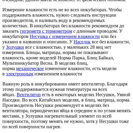
Измерение влажности есть не во всех инкубаторах. Чтобы
поддерживать влажность, нужно следовать инструкции
производителя, и наливать воду в рекомендуемых
количествах. В инкубаторах без влажности рекомендуем до
заказать
гигрометр с термометром
с длинным проводом. У
инкубаторов
Несушка с измерением влажности
или без
указано в названии и описании. У
Наседок
все без влажности,
у
Золушки
все с влажностью, у маленьких 28 яиц нет
измерения. Блицы, матрицы, нормы не показывают
влажность, кроме моделей Норма Парка, Блиц Байкал,
Мультиинкубатор Весна. В моделях блиц,
норма
механическое
изменение влажности, есть модели
в
электронным
изменением влажности
Важную роль в инкубировании имеет вентилятор. Благодаря
этому поддерживается нужная температура на всех
яйцах.
Вентилятор
есть в некоторых моделях Несушки, Умной
Наседки. Во всех Китайских моделях, в блиц, матрица, норма.
Производитель Несушки рекомендует в моделях без
вентилятора, периодически яйца в середине и по углам менять
местами, у Золушки нагревательный элемент по всей
поверхности, поэтому менять не нужно, хотя у Несушки тоже
по всей поверхности нагрев.