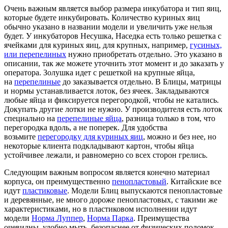
Очень важным является выбор размера инкубатора и тип яиц,
которые будете инкубировать. Количество куриных яиц
обычно указано в названии модели и увеличить уже нельзя
будет. У инкубаторов Несушка, Наседка есть только решетка с
ячейками для куриных яиц, для крупных, например,
гусиных,
или перепелиных
нужно приобретать отдельно. Это указано в
описании, так же можете уточнить этот момент и до заказать у
оператора. Золушка идет с решеткой на крупные яйца,
на
перепелиные
до заказывается отдельно. В Блицы, матрицы
и нормы устанавливается лоток, без ячеек. Закладываются
любые яйца и фиксируется перегородкой, чтобы не катались.
Докупать другие лотки не нужно. У производителя есть лоток
специально на
перепелиные яйца
, разница только в том, что
перегородка вдоль, а не поперек. Для удобства
возьмите
перегородку для куриных яиц
, можно и без нее, но
некоторые клиента подкладывают картон, чтобы яйца
устойчивее лежали, и равномерно со всех сторон грелись.
Следующим важным вопросом является конечно материал
корпуса, он преимущественно
пенопластовый
. Китайские все
идут
пластиковые
. Модели Блиц выпускаются пенопластовые
и деревянные, не много дороже пенопластовых, с такими же
характеристиками, но в пластиковом исполнении идут
модели
Норма Луппер
,
Норма Парка
. Преимущества
очевидны, удобно мыть, безопаснее от физических поломок.