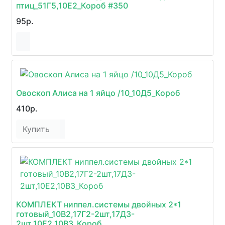
птиц_51Г5,10Е2_Короб #350
95р.
Овоскоп Алиса на 1 яйцо /10_10Д5_Короб
410р.
Купить
КОМПЛЕКТ ниппел.системы двойных 2*1
готовый_10В2,17Г2-2шт,17Д3-
2шт,10Е2,10В3_Короб