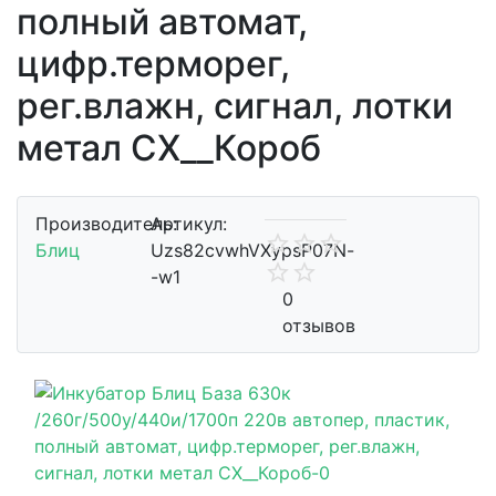
полный автомат,
цифр.терморег,
рег.влажн, сигнал, лотки
метал СХ__Короб
Производитель:
Артикул:
Блиц
Uzs82cvwhVXypsP07N-
-w1
0
отзывов