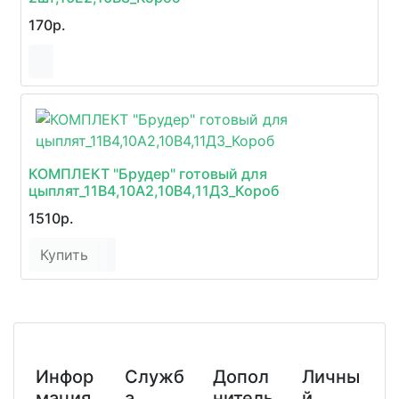
170р.
КОМПЛЕКТ "Брудер" готовый для
цыплят_11В4,10А2,10В4,11Д3_Короб
1510р.
Купить
Инфор
Служб
Допол
Личны
мация
а
нитель
й