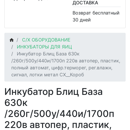
ДОСТАВКА
Возврат бесплатный
30 дней
С/Х ОБОРУДОВАНИЕ
ИНКУБАТОРЫ ДЛЯ ЯИЦ
Инкубатор Блиц База 630к
/260г/500у/440и/1700п 220в автопер, пластик,
полный автомат, цифр.терморег, рег.влажн,
сигнал, лотки метал СХ__Короб
Инкубатор Блиц База
630к
/260г/500у/440и/1700п
220в автопер, пластик,