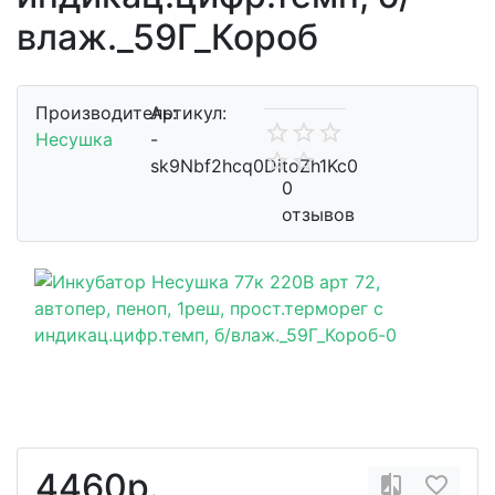
влаж._59Г_Короб
Производитель:
Артикул:
Несушка
-
sk9Nbf2hcq0DitoZh1Kc0
0
отзывов
4460р.