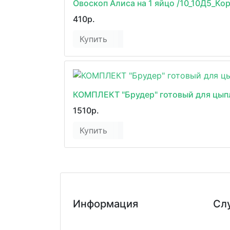
Овоскоп Алиса на 1 яйцо /10_10Д5_Ко
410р.
Купить
КОМПЛЕКТ "Брудер" готовый для цыпл
1510р.
Купить
Информация
Сл