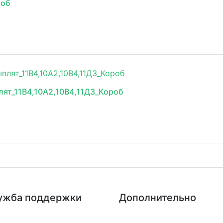
роб
ят_11В4,10А2,10В4,11Д3_Короб
ужба поддержки
Дополнительно