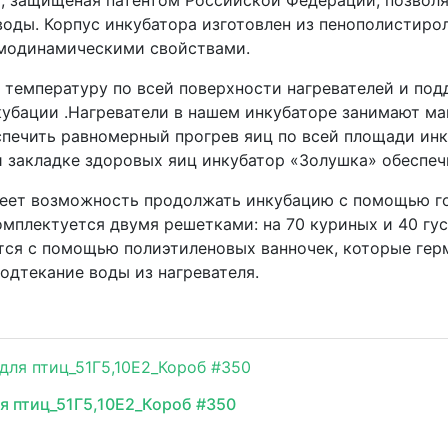
, защищеная патентом Российской Федерации, позволяе
й воды. Корпус инкубатора изготовлен из пенополистир
рмодинамическими свойствами.
 температуру по всей поверхности нагревателей и по
нкубации .Нагреватели в нашем инкубаторе занимают 
печить равномерный прогрев яиц по всей площади инк
и закладке здоровых яиц инкубатор «Золушка» обеспе
меет возможность продолжать инкубацию с помощью г
омплектуется двумя решетками: на 70 куриных и 40 гу
ся с помощью полиэтиленовых ванночек, которые герм
одтекание воды из нагревателя.
я птиц_51Г5,10Е2_Короб #350