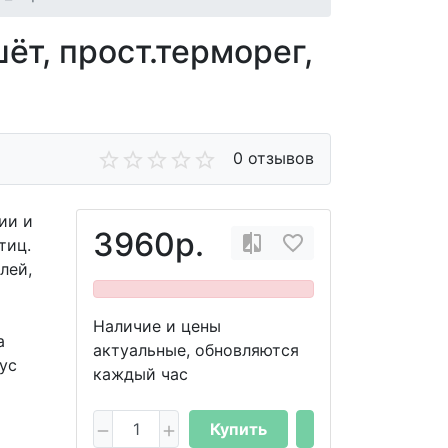
ёт, прост.терморег,
0 отзывов
ии и
3960р.
тиц.
лей,
Наличие и цены
а
актуальные, обновляются
ус
каждый час
Купить