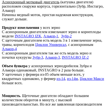
Асинхронный мотковый двигатель
(катушка двигателя)
расположен снаружи корпуса, горизонтально (Зубр, Инстагро,
Алькор)
Начинка медный моток, простая надежная конструкция,
служит дольше.
Продукт измельчения
у всех зерно
С асинхронным двигателем измельчают зерно и корнеплоды
модели
INSTAGRO IZK
,
Алькор-1
,
Зубр-2
С щеточным двигателем есть модель 3 в 1 измельчение зерна,
травы, корнеплодов
Циклон Универсал
, с асинхронным
Алькор-4
С асинхронным двигателем так же есть модель зерно и
початки кукурузы
Зубр-3
,
Алькор-3
,
INSTAGRO IZ-2
Объем бункера
у асинхронных зернодробилок Зубра и
Алькора одинаковый, INSTAGRO в 2 раза больше.
У щеточных у фермера из-05 объем меньше всех, у
квадратных одинаково, у фермер
из-14
,
из-14м
,
Циклон Макси
больше всех.
Мощность
. Щеточные двигатели обладают большим
количеством оборотов в минуту, с высокой
производительностью. Но все же заявленная производителем