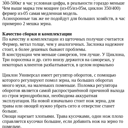
300-500кг в час условная цифра, в реальности гораздо меньше
Чем выше марка тем мощнее (из-05/из-05м, циклон 350/400)
фермер из-05 самая медленная модель.
Асинхронные так же не подойдут для больших хозяйств, в час
примерно 2 мешка зерна.
Качество сборки и комплектации
По качеству и комплектации из щеточных получше считается
Фермер, метал толще, чем у аналогичных. Заслонка надежнее
стоит, в более дешевых бывают проблемы.
В конструкции чем меньше саморезов, тем лучше. У Циклона,
Три поросенка и др. сито внизу держится на саморезах, у
некоторых клиентов разбалтывается, в целом нормально
Циклон Универсал имеет регулятор оборотов, с помощью
которого регулируют помол зерна, на больших оборотах
много муки, на маленьких поменьше. Поломка регулятора
оборотов является самой распространённой причиной выхода
из строя зернодробилки, необходима аккуратная
эксплуатация. На новой изначально стоит нож зерна, для
травы или овощей нужно убрать сито и отверстие станет
больше.
Овощи нарезает хлопьями. Трава кусочками, один нож плохо
справляется кусочки большие, если добавить нож на зерно то
помельче.