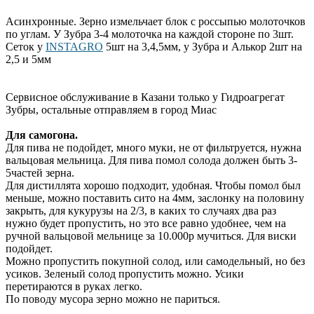
Асинхронные. Зерно измельчает блок с россыпью молоточков
по углам. У Зубра 3-4 молоточка на каждой стороне по 3шт.
Сеток у
INSTAGRO
5шт на 3,4,5мм, у Зубра и Алькор 2шт на
2,5 и 5мм
Сервисное обслуживание в Казани только у Гидроагрегат
Зубры, остальные отправляем в город Миас
Для самогона.
Для пива не подойдет, много муки, не от фильтруется, нужна
вальцовая мельница. Для пива помол солода должен быть 3-
5частей зерна.
Для дистиллята хорошо подходит, удобная. Чтобы помол был
меньше, можно поставить сито на 4мм, заслонку на половину
закрыть, для кукурузы на 2/3, в каких то случаях два раз
нужно будет пропустить, но это все равно удобнее, чем на
ручной вальцовой мельнице за 10.000р мучиться. Для виски
подойдет.
Можно пропустить покупной солод, или самодельный, но без
усиков. Зеленый солод пропустить можно. Усики
перетираются в руках легко.
По поводу мусора зерно можно не париться.