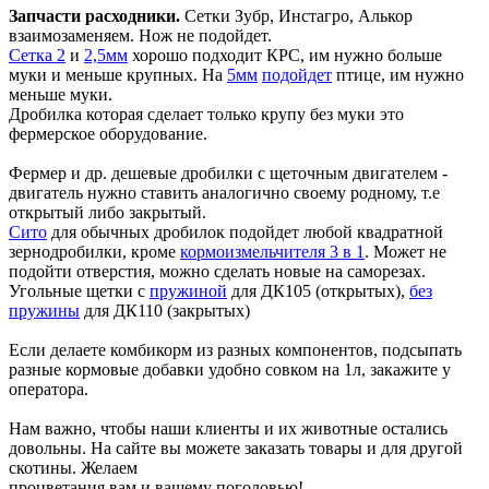
Запчасти расходники.
Сетки Зубр, Инстагро, Алькор
взаимозаменяем. Нож не подойдет.
Сетка 2
и
2,5мм
хорошо подходит КРС, им нужно больше
муки и меньше крупных. На
5мм
подойдет
птице, им нужно
меньше муки.
Дробилка которая сделает только крупу без муки это
фермерское оборудование.
Фермер и др. дешевые дробилки с щеточным двигателем -
двигатель нужно ставить аналогично своему родному, т.е
открытый либо закрытый.
Сито
для обычных дробилок подойдет любой квадратной
зернодробилки, кроме
кормоизмельчителя 3 в 1
. Может не
подойти отверстия, можно сделать новые на саморезах.
Угольные щетки с
пружиной
для ДК105 (открытых),
без
пружины
для ДК110 (закрытых)
Если делаете комбикорм из разных компонентов, подсыпать
разные кормовые добавки удобно совком на 1л, закажите у
оператора.
Нам важно, чтобы наши клиенты и их животные остались
довольны. На сайте вы можете заказать товары и для другой
скотины. Желаем
процветания вам и вашему поголовью!