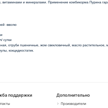
, витаминами и минералами. Применение комбикорма Пурина гара
ней -вволю
ки
л/ сутки
яная, отруби пшеничные, жом свекловичный, масло растительное, 
улы, кокцидиостатик.
жба поддержки
Дополнительно
нтакты
Производители