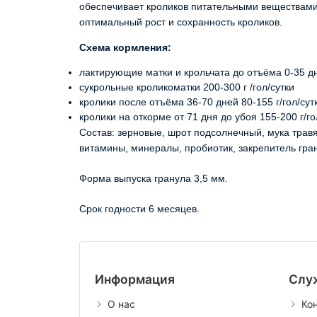
обеспечивает кроликов питательными веществами
оптимальный рост и сохранность кроликов.
Схема кормления:
лактирующие матки и крольчата до отъёма 0-35 д
сукрольные кроликоматки 200-300 г /гол/сутки
кролики после отъёма 36-70 дней 80-155 г/гол/сут
кролики на откорме от 71 дня до убоя 155-200 г/го
Состав: зерновые, шрот подсолнечный, мука трав
витамины, минералы, пробиотик, закрепитель гран
Форма выпуска гранула 3,5 мм.
Срок годности 6 месяцев.
Информация
Слу
О нас
Ко